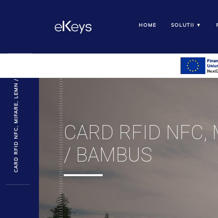
HOME
SOLUTII ▼
CARD RFID NFC, MIFARE, LEMN / BAMBUS
CARD RFID NFC, 
/ BAMBUS