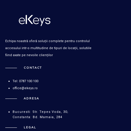
Echipa noastră oferă soluții complete pentru controlul
accesului intr-o multitudine de tipuri de locații, solutiile
fiind axate pe nevoile clienților
CONTACT
Tel: 0787 100 100
office@ekeys.ro
ADRESA
Bucuresti: Str. Tepes Voda, 30;
Constanta: Bd. Mamaia, 284
LEGAL