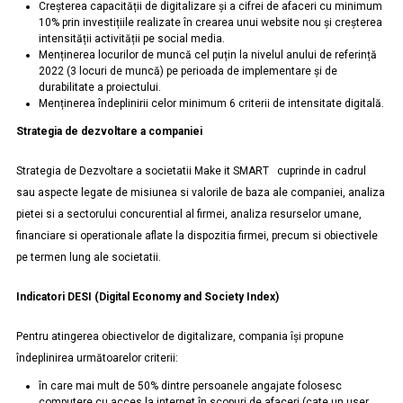
Creșterea capacității de digitalizare și a cifrei de afaceri cu minimum
10% prin investițiile realizate în crearea unui website nou și creșterea
intensității activității pe social media.
Menținerea locurilor de muncă cel puțin la nivelul anului de referință
2022 (3 locuri de muncă) pe perioada de implementare și de
durabilitate a proiectului.
Menținerea îndeplinirii celor minimum 6 criterii de intensitate digitală.
Strategia de dezvoltare a companiei
Strategia de Dezvoltare a societatii Make it SMART cuprinde in cadrul
sau aspecte legate de misiunea si valorile de baza ale companiei, analiza
pietei si a sectorului concurential al firmei, analiza resurselor umane,
financiare si operationale aflate la dispozitia firmei, precum si obiectivele
pe termen lung ale societatii.
Indicatori DESI (Digital Economy and Society Index)
Pentru atingerea obiectivelor de digitalizare, compania își propune
îndeplinirea următoarelor criterii:
în care mai mult de 50% dintre persoanele angajate folosesc
computere cu acces la internet în scopuri de afaceri (cate un user