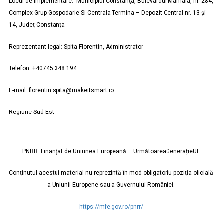
Locul de implementare: Municipiul Constanţa, Bulevardul Mamaia, nr. 284,
Complex Grup Gospodarie Si Centrala Termina – Depozit Central nr. 13 și
14, Județ Constanţa
Reprezentant legal: Spita Florentin, Administrator
Telefon: +40745 348 194
E-mail: florentin.spita@makeitsmart.ro
Regiune Sud Est
PNRR. Finanțat de Uniunea Europeană – UrmătoareaGenerațieUE
Conținutul acestui material nu reprezintă în mod obligatoriu poziția oficială
a Uniunii Europene sau a Guvernului României.
https://mfe.gov.ro/pnrr/