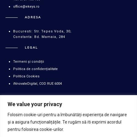
office@ekeys.ro
ADRESA
Bucuresti: Str. Tepes Voda, 30;
Constanta: Bd. Mamaia, 284
LEGAL
Termeni și condiții
Politica de confidențialitate
Politica Cookies
iNnovateDigital, COD RUE 6004
We value your privacy
PNRR. Finanțat de Uniunea Europeană - UrmătoareaGenerațieUE
Folosim cookie-uri pentru a îmbunătăți experiența de navigare
Conținutul acestui material nu reprezintă în mod obligatoriu poziția oficială
și a asigura funcționalițățile. Te rugăm să iti exprimi acordul
a Uniunii Europene sau a Guvernului României.
pentru folosirea cookie-urilor.
https://mfe.gov.ro/pnrr/