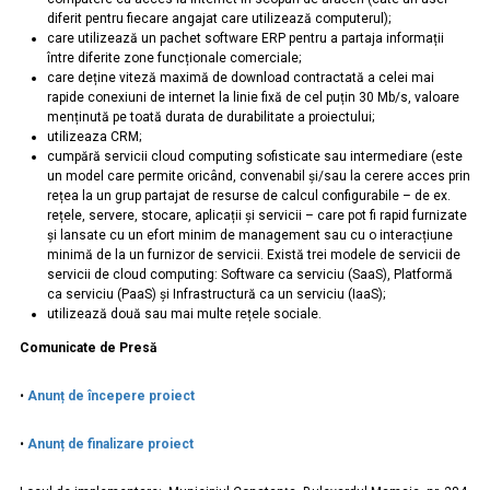
diferit pentru fiecare angajat care utilizează computerul);
care utilizează un pachet software ERP pentru a partaja informații
între diferite zone funcționale comerciale;
care deține viteză maximă de download contractată a celei mai
rapide conexiuni de internet la linie fixă de cel puțin 30 Mb/s, valoare
menținută pe toată durata de durabilitate a proiectului;
utilizeaza CRM;
cumpără servicii cloud computing sofisticate sau intermediare (este
un model care permite oricând, convenabil și/sau la cerere acces prin
rețea la un grup partajat de resurse de calcul configurabile – de ex.
rețele, servere, stocare, aplicații și servicii – care pot fi rapid furnizate
și lansate cu un efort minim de management sau cu o interacțiune
minimă de la un furnizor de servicii. Există trei modele de servicii de
servicii de cloud computing: Software ca serviciu (SaaS), Platformă
ca serviciu (PaaS) și Infrastructură ca un serviciu (IaaS);
utilizează două sau mai multe rețele sociale.
Comunicate de Presă
•
Anunț de începere proiect
•
Anunț de finalizare proiect