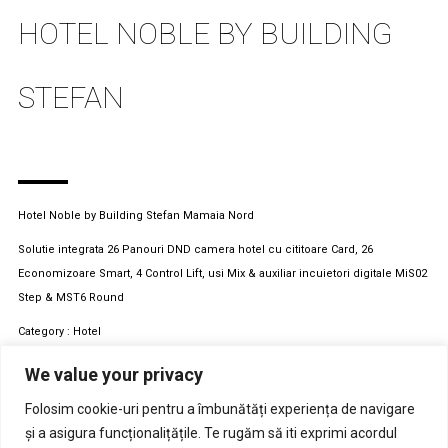
HOTEL NOBLE BY BUILDING
STEFAN
Hotel Noble by Building Stefan Mamaia Nord
Solutie integrata 26 Panouri DND camera hotel cu cititoare Card, 26
Economizoare Smart, 4 Control Lift, usi Mix & auxiliar incuietori digitale MiS02
Step & MST6 Round
Category : Hotel
Client : Building Stefan
We value your privacy
Location : Romania, Mamaia Nord
View Project
Folosim cookie-uri pentru a îmbunătăți experiența de navigare
și a asigura funcționalițățile. Te rugăm să iti exprimi acordul