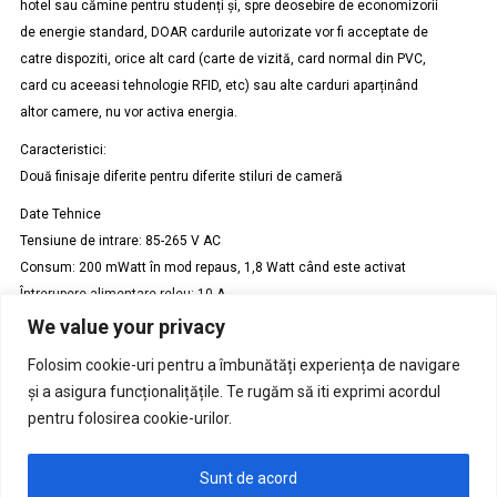
hotel sau cămine pentru studenți și, spre deosebire de economizorii
de energie standard, DOAR cardurile autorizate vor fi acceptate de
catre dispoziti, orice alt card (carte de vizită, card normal din PVC,
card cu aceeasi tehnologie RFID, etc) sau alte carduri aparținând
altor camere, nu vor activa energia.
Caracteristici:
Două finisaje diferite pentru diferite stiluri de cameră
Date Tehnice
Tensiune de intrare: 85-265 V AC
Consum: 200 mWatt în mod repaus, 1,8 Watt când este activat
Întrerupere alimentare releu: 10 A
We value your privacy
Doza montaj incastrat tencuiala: Cutie Patrata 70 * 70 * 50 mm
GW24231
Folosim cookie-uri pentru a îmbunătăți experiența de navigare
și a asigura funcționalițățile. Te rugăm să iti exprimi acordul
Solicita oferta
pentru folosirea cookie-urilor.
Sunt de acord