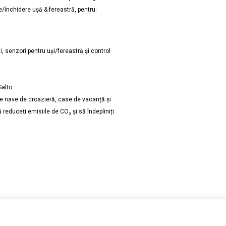
e/închidere ușă & fereastră, pentru:
i, senzori pentru uși/fereastră și control
Salto
 pe nave de croazieră, case de vacanță și
reduceți emisiile de CO₂ și să îndepliniți