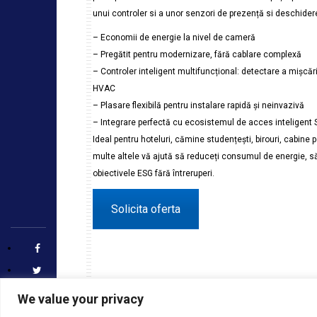
unui controler si a unor senzori de prezență si deschider
– Economii de energie la nivel de cameră
– Pregătit pentru modernizare, fără cablare complexă
– Controler inteligent multifuncțional: detectare a mișcări
HVAC
– Plasare flexibilă pentru instalare rapidă și neinvazivă
– Integrare perfectă cu ecosistemul de acces inteligent 
Ideal pentru hoteluri, cămine studențești, birouri, cabine
multe altele vă ajută să reduceți consumul de energie, să 
obiectivele ESG fără întreruperi.
Solicita oferta
We value your privacy