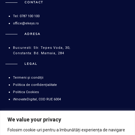
CONTACT
Tel: 0787 100 100
office@ekeys.ro
ADRESA
Bucuresti: Str. Tepes Voda, 30;
Constanta: Bd. Mamaia, 284
LEGAL
Termeni și condiții
Politica de confidențialitate
Politica Cookies
iNnovateDigital, COD RUE 6004
We value your privacy
PNRR. Finanțat de Uniunea Europeană - UrmătoareaGenerațieUE
Folosim cookie-uri pentru a îmbunătăți experiența de navigare
Conținutul acestui material nu reprezintă în mod obligatoriu poziția oficială