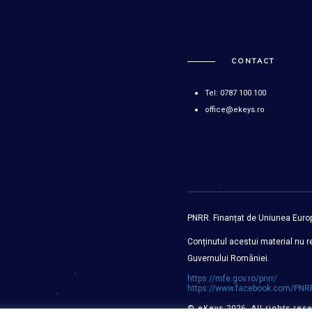
CONTACT
Tel: 0787 100 100
office@ekeys.ro
PNRR. Finanțat de Uniunea Eur
Conținutul acestui material nu re
Guvernului României.
https://mfe.gov.ro/pnrr/
https://www.facebook.com/PNRR
© eKeys 2026. All rights res