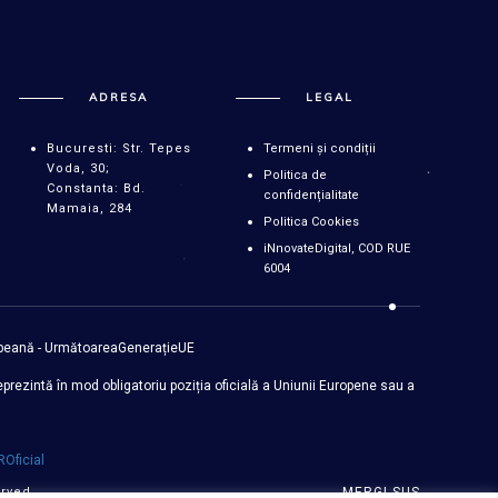
ADRESA
LEGAL
Bucuresti: Str. Tepes
Termeni și condiții
Voda, 30;
Politica de
Constanta: Bd.
confidențialitate
Mamaia, 284
Politica Cookies
iNnovateDigital, COD RUE
6004
opeană - UrmătoareaGenerațieUE
prezintă în mod obligatoriu poziția oficială a Uniunii Europene sau a
Oficial
erved.
MERGI SUS