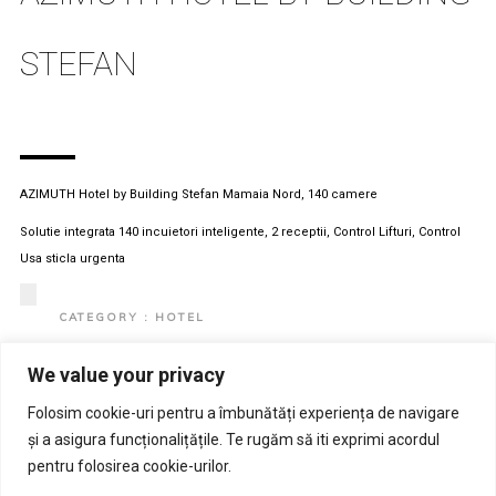
STEFAN
AZIMUTH Hotel by Building Stefan Mamaia Nord, 140 camere
Solutie integrata 140 incuietori inteligente, 2 receptii, Control Lifturi, Control
Usa sticla urgenta
CATEGORY : HOTEL
CLIENT : AZIMUTH HOTEL BY BUILDING STEFAN
We value your privacy
LOCATION : ROMANIA, MAMAIA NORD
View Project
Folosim cookie-uri pentru a îmbunătăți experiența de navigare
și a asigura funcționalițățile. Te rugăm să iti exprimi acordul
pentru folosirea cookie-urilor.